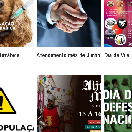
tirrábica
Atendimento mês de Junho
Dia da Vila