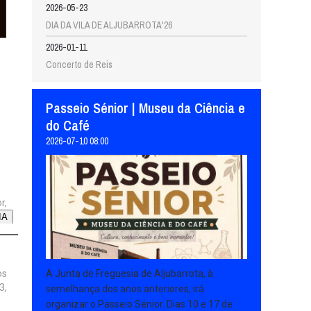
2026-05-23
DIA DA VILA DE ALJUBARROTA'26
2026-01-11
Concerto de Reis
Passeio Sénior | Museu da Ciência e
do Café
2026-07-10 08:00
r,
IA
os
A Junta de Freguesia de Aljubarrota, à
3,
semelhança dos anos anteriores, irá
organizar o Passeio Sénior. Dias 10 e 17 de