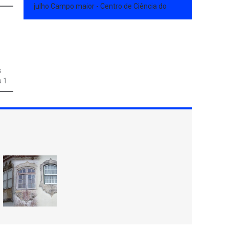
para
julho Campo maior - Centro de Ciência do
de
Café Partida: 8h00 Chegada: 19h00 Preço:
28,50€ (pagos no ato de inscrição)
0h -
INSCRIÇÕES: Presencialmente na Junta de
Freguesia a partir de dia 11 de junho
s do
Destinatários: Fregueses com mais de 65
al
s
anos
a 1
 e a
que
ta,
 I.
te o
á
o
ima