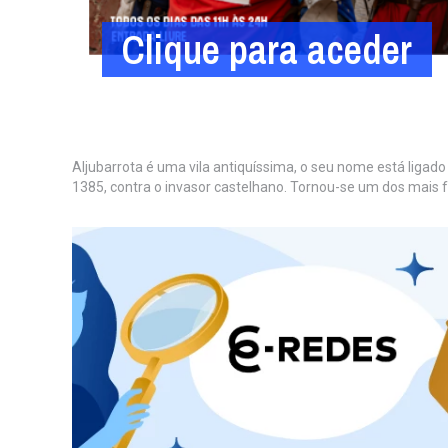
Clique para aceder
Aljubarrota é uma vila antiquíssima, o seu nome está ligado 
1385, contra o invasor castelhano. Tornou-se um dos mais f