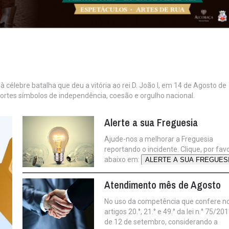
à célebre batalha que deu a vitória ao rei D. João I, em 14 de Agosto de
ortes símbolos de independência, coesão e orgulho nacional.
Alerte a sua Freguesia
Ajude-nos a melhorar a Freguesia
reportando o incidente. Clique, por favo
abaixo em:
ALERTE A SUA FREGUES
Atendimento mês de Agosto
No uso da competência que confere n
artigos 20.°, 21.° e 49.° da lei n.° 75/201
de 12 de setembro, considerando a