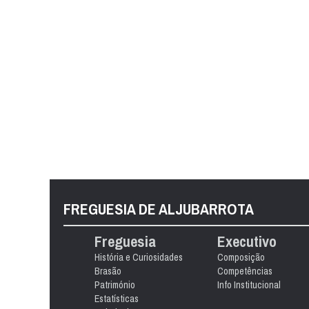
FREGUESIA DE ALJUBARROTA
Freguesia
Executivo
História e Curiosidades
Composição
Brasão
Competências
Património
Info Institucional
Estatísticas