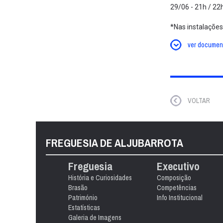
29/06 - 21h / 22
*Nas instalações
ver documen
VOLTAR
FREGUESIA DE ALJUBARROTA
Freguesia
Executivo
História e Curiosidades
Composição
Brasão
Competências
Património
Info Institucional
Estatísticas
Galeria de Imagens