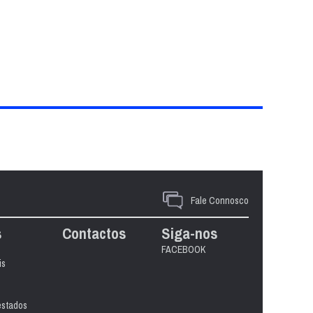
Fale Connosco
s
Contactos
Siga-nos
FACEBOOK
is
estados