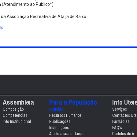
h (Atendimento ao Público*)
 da Associação Recreativa de Ataija de Baixo
to
Assembleia
Para a População
Info Útei
Composição
Notícias
Serviços
Competências
Recursos Humanos
Contactos Úte
Info Institucional
Publicações
Farmácias
Instituições
FAQ's
Alerte a sua autarquia
Pedidos de At