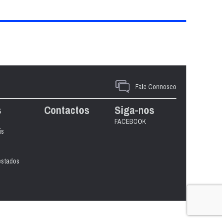
Fale Connosco
s
Contactos
Siga-nos
FACEBOOK
is
estados