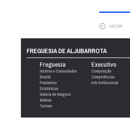
VOLTAR
FREGUESIA DE ALJUBARROTA
Freguesia
Executivo
História e Curiosidades
Composição
Brasão
Competências
Património
Info Institucional
Estatísticas
Galeria de Imagens
Aldeias
Turismo