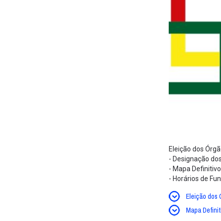
Eleição dos Órg
- Designação do
- Mapa Definitiv
- Horários de F
Eleição dos 
Mapa Definit