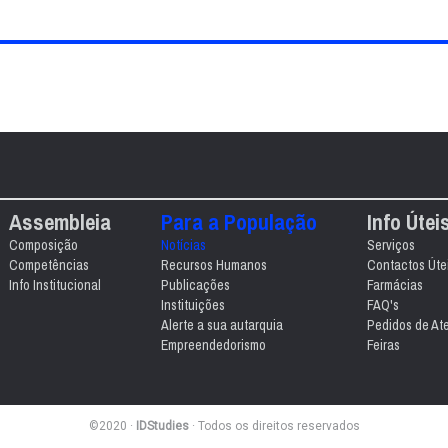
Assembleia
Para a População
Info Útei
Composição
Notícias
Serviços
Competências
Recursos Humanos
Contactos Úte
Info Institucional
Publicações
Farmácias
Instituições
FAQ's
Alerte a sua autarquia
Pedidos de At
Empreendedorismo
Feiras
©2020 ·
IDStudies
· Todos os direitos reservados