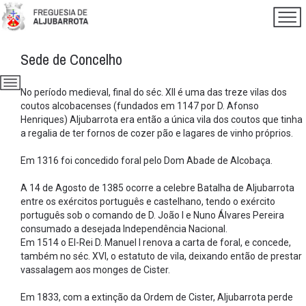
Sede de Concelho
No período medieval, final do séc. XII é uma das treze vilas dos
coutos alcobacenses (fundados em 1147 por D. Afonso
Henriques) Aljubarrota era então a única vila dos coutos que tinha
a regalia de ter fornos de cozer pão e lagares de vinho próprios.
Em 1316 foi concedido foral pelo Dom Abade de Alcobaça.
A 14 de Agosto de 1385 ocorre a celebre Batalha de Aljubarrota
entre os exércitos português e castelhano, tendo o exército
português sob o comando de D. João I e Nuno Álvares Pereira
consumado a desejada Independência Nacional.
Em 1514 o El-Rei D. Manuel I renova a carta de foral, e concede,
também no séc. XVI, o estatuto de vila, deixando então de prestar
vassalagem aos monges de Cister.
Em 1833, com a extinção da Ordem de Cister, Aljubarrota perde