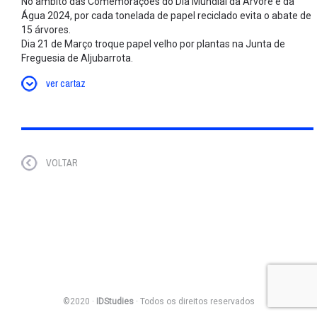
No âmbito das Comemorações do Dia Mundial da Árvore e da
Água 2024, por cada tonelada de papel reciclado evita o abate de
15 árvores.
Dia 21 de Março troque papel velho por plantas na Junta de
Freguesia de Aljubarrota.
ver cartaz
VOLTAR
©2020 ·
IDStudies
· Todos os direitos reservados