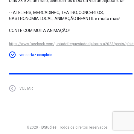
Dias 23 e 24 de maio, celebramos o Dia da Vila de Aljubarrota!
-- ATELIERS, MERCADINHO, TEATRO, CONCERTOS,
GASTRONOMIA LOCAL, ANIMAÇÃO INFANTIL e muito mais!
CONTE COM MUITA ANIMAÇÃO!
https://www.facebook.com/juntadefreguesiadealjubarrota2023/posts/p
ver cartaz completo
VOLTAR
©2020 ·
IDStudies
· Todos os direitos reservados