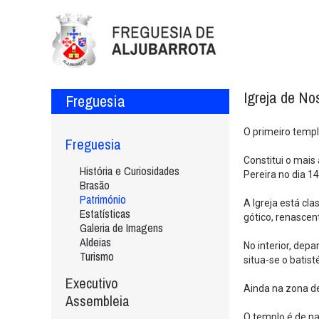
Igreja de No
Freguesia
O primeiro templo
Freguesia
Constitui o mais
História e Curiosidades
Pereira no dia 1
Brasão
Património
A Igreja está cl
Estatísticas
gótico, renascen
Galeria de Imagens
Aldeias
No interior, dep
Turismo
situa-se o batis
Executivo
Ainda na zona de
Assembleia
O templo é de na