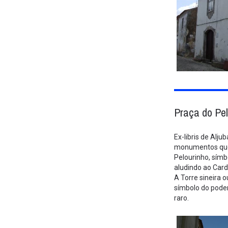
Praça do Pe
Ex-libris de Alju
monumentos que
Pelourinho, símb
aludindo ao Card
A Torre sineira 
símbolo do poder
raro.