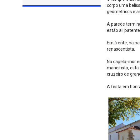
corpo uma belíss
geométricos e as
A parede termina
estão ali patente
Em frente, na pa
renascentista.
Na capela-mor e
maneirista, esta
cruzeiro de grand
A festa em honra