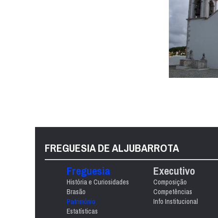
FREGUESIA DE ALJUBARROTA
Freguesia
Executivo
História e Curiosidades
Composição
Brasão
Competências
Património
Info Institucional
Estatísticas