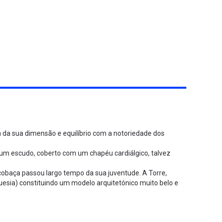
nia da sua dimensão e equilíbrio com a notoriedade dos
 e um escudo, coberto com um chapéu cardiálgico, talvez
lcobaça passou largo tempo da sua juventude. A Torre,
uesia) constituindo um modelo arquitetónico muito belo e