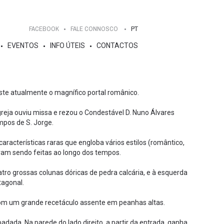
FACEBOOK
FALE CONNOSCO
PT
EVENTOS
INFO ÚTEIS
CONTACTOS
bsiste atualmente o magnífico portal românico.
greja ouviu missa e rezou o Condestável D. Nuno Álvares
ampos de S. Jorge.
racterísticas raras que engloba vários estilos (romântico,
oram sendo feitas ao longo dos tempos.
ro grossas colunas dóricas de pedra calcária, e à esquerda
tagonal.
 com um grande recetáculo assente em peanhas altas.
dada. Na parede do lado direito, a partir da entrada, ganha