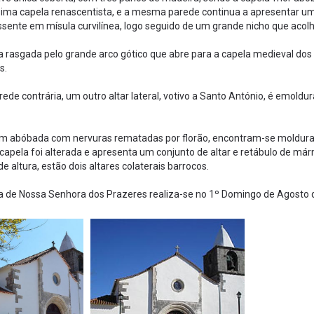
ima capela renascentista, e a mesma parede continua a apresentar um 
sente em mísula curvilínea, logo seguido de um grande nicho que acolhe
 rasgada pelo grande arco gótico que abre para a capela medieval do
s.
rede contrária, um outro altar lateral, votivo a Santo António, é emol
m abóbada com nervuras rematadas por florão, encontram-se molduras e
 capela foi alterada e apresenta um conjunto de altar e retábulo de m
e altura, estão dois altares colaterais barrocos.
 de Nossa Senhora dos Prazeres realiza-se no 1º Domingo de Agosto que