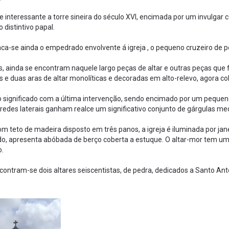
e interessante a torre sineira do século XVI, encimada por um invulgar
o distintivo papal.
aca-se ainda o empedrado envolvente á igreja , o pequeno cruzeiro de pe
, ainda se encontram naquele largo peças de altar e outras peças que 
s e duas aras de altar monolíticas e decoradas em alto-relevo, agora col
o significado com a última intervenção, sendo encimado por um peque
edes laterais ganham realce um significativo conjunto de gárgulas med
m teto de madeira disposto em três panos, a igreja é iluminada por janel
o, apresenta abóbada de berço coberta a estuque. O altar-mor tem um 
o.
ontram-se dois altares seiscentistas, de pedra, dedicados a Santo Ant