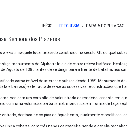
INÍCIO
FREGUESIA
PARA A POPULAÇÃO
ssa Senhora dos Prazeres
 a existir naquele local terá sido construído no século XIII, do qual su
 antigo monumento de Aljubarrota e o de maior relevo histórico. Nesta i
4 de Agosto de 1385, antes de se dirigir para a frente de batalha, nos c
assificada como imóvel de interesse público desde 1959. Monumento de ca
tista e barroco) este facto deve-se às sucessivas reconstruções que f
aramo-nos com um coro alto de balaustrada de madeira, assente em quat
tério com uma volumosa pia batismal, monolítica, em forma de taça sep
 entrada, destaca-se as pias de água benta, igualmente monolíticas,
ve única coberta, com três panos de madeira, sendo a capela-mor aboba