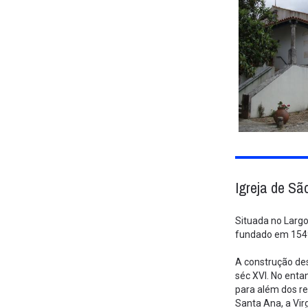
Igreja de Sã
Situada no Largo
fundado em 1549,
A construção des
séc XVI. No enta
para além dos re
Santa Ana, a Vir