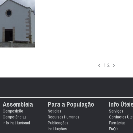
1
2
Assembleia
Para a População
Info Útei
Composição
Notícias
Serviços
Competências
Recursos Humanos
Contactos Úte
Info Institucional
Publicações
Farmácias
Instituições
FAQ's